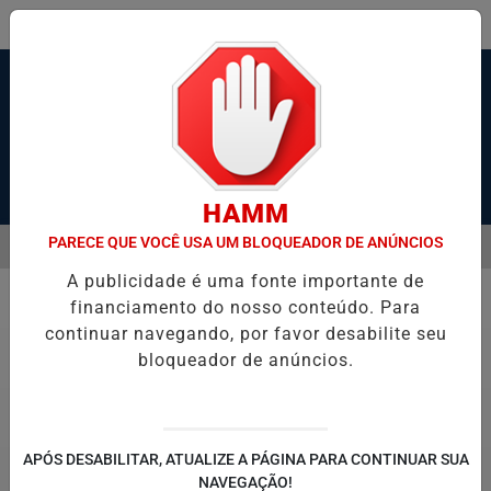
Pesquisar Notícia
HAMM
PARECE QUE VOCÊ USA UM BLOQUEADOR DE ANÚNCIOS
MENU
OS POR 'GANGUE DA BICICLETA' EM SANTOS; VÍDEO
MENINO DE 7 
A publicidade é uma fonte importante de
EM ALTA
financiamento do nosso conteúdo. Para
Geral
continuar navegando, por favor desabilite seu
bloqueador de anúncios.
APÓS DESABILITAR, ATUALIZE A PÁGINA PARA CONTINUAR SUA
NAVEGAÇÃO!