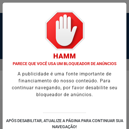
Pesquisar Notícia
HAMM
PARECE QUE VOCÊ USA UM BLOQUEADOR DE ANÚNCIOS
MENU
 SANTOS, SÃO VICENTE E GUARUJÁ MELHORAM DESEMPENHO
TON
A publicidade é uma fonte importante de
EM ALTA
financiamento do nosso conteúdo. Para
Saúde
continuar navegando, por favor desabilite seu
bloqueador de anúncios.
APÓS DESABILITAR, ATUALIZE A PÁGINA PARA CONTINUAR SUA
NAVEGAÇÃO!