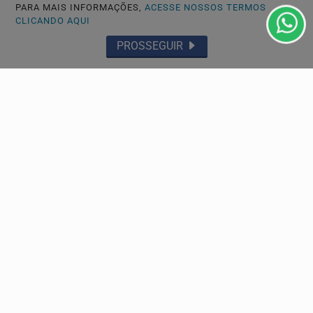
PARA MAIS INFORMAÇÕES,
ACESSE NOSSOS TERMOS
CLICANDO AQUI
PROSSEGUIR
POLÍCIA
Justiça não vê indícios de dolo em acidente que
matou mulher em Santos
A Justiça de São Paulo concluiu que não há, até o
momento, indícios de dolo no acidente que matou...