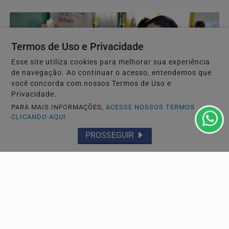
Termos de Uso e Privacidade
Esse site utiliza cookies para melhorar sua experiência
de navegação. Ao continuar o acesso, entendemos que
você concorda com nossos Termos de Uso e
Privacidade.
PARA MAIS INFORMAÇÕES,
ACESSE NOSSOS TERMOS
CLICANDO AQUI
EDUCAÇÃO
PROSSEGUIR
Escolas estaduais de Santos, São Vicente e
Guarujá melhoram desempenho
As escolas da rede estadual de ensino de Santos, São
Vicente e Guarujá, no litoral de São Paulo,...