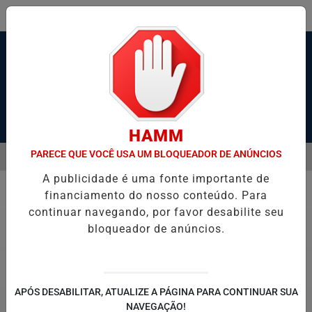
Pesquisar Notícia
HAMM
PARECE QUE VOCÊ USA UM BLOQUEADOR DE ANÚNCIOS
MENU
 SANTOS, SÃO VICENTE E GUARUJÁ MELHORAM DESEMPENHO
COP
A publicidade é uma fonte importante de
EM ALTA
financiamento do nosso conteúdo. Para
Polícia
continuar navegando, por favor desabilite seu
bloqueador de anúncios.
APÓS DESABILITAR, ATUALIZE A PÁGINA PARA CONTINUAR SUA
NAVEGAÇÃO!