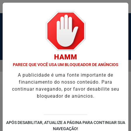
Pesquisar Notícia
HAMM
PARECE QUE VOCÊ USA UM BLOQUEADOR DE ANÚNCIOS
MENU
 CAIR EM SANTOS NO 2º TRIMESTRE, AFIRMA PREFEITURA
CASAL 
A publicidade é uma fonte importante de
EM ALTA
financiamento do nosso conteúdo. Para
Economia
continuar navegando, por favor desabilite seu
bloqueador de anúncios.
APÓS DESABILITAR, ATUALIZE A PÁGINA PARA CONTINUAR SUA
NAVEGAÇÃO!