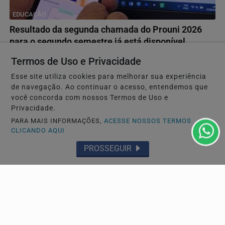
EDUCAÇÃO
Resultado da segunda chamada do Prouni 2026
para o segundo semestre já está disponível
Candidatos pré-selecionados têm até 14 de agosto para
Termos de Uso e Privacidade
comprovar informações nas faculdades, enquanto a...
Esse site utiliza cookies para melhorar sua experiência
de navegação. Ao continuar o acesso, entendemos que
você concorda com nossos Termos de Uso e
Privacidade.
PARA MAIS INFORMAÇÕES,
ACESSE NOSSOS TERMOS
CLICANDO AQUI
PROSSEGUIR
EDUCAÇÃO
Inscrições para exame de proficiência em