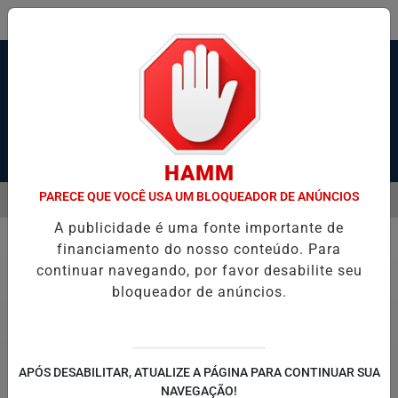
Pesquisar Notícia
HAMM
PARECE QUE VOCÊ USA UM BLOQUEADOR DE ANÚNCIOS
MENU
ESSIA DE BALSAS E NAVEGAÇÃO NO PORTO DE SANTOS; VÍDEO
S
A publicidade é uma fonte importante de
EM ALTA
financiamento do nosso conteúdo. Para
Polícia
continuar navegando, por favor desabilite seu
bloqueador de anúncios.
APÓS DESABILITAR, ATUALIZE A PÁGINA PARA CONTINUAR SUA
NAVEGAÇÃO!