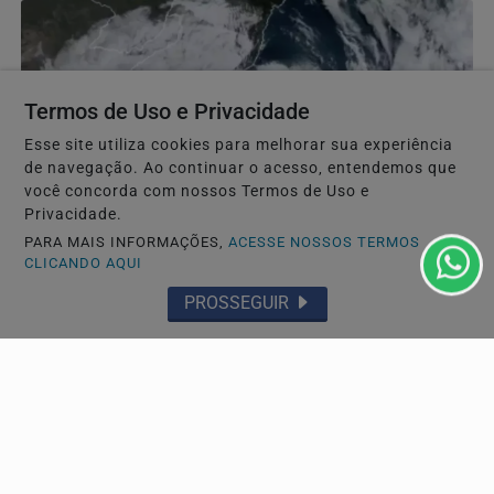
Termos de Uso e Privacidade
Esse site utiliza cookies para melhorar sua experiência
de navegação. Ao continuar o acesso, entendemos que
você concorda com nossos Termos de Uso e
Privacidade.
PARA MAIS INFORMAÇÕES,
ACESSE NOSSOS TERMOS
CLICANDO AQUI
TEMPO
PROSSEGUIR
Ciclone bomba: litoral de São Paulo e mais
10 estados do Brasil estão em alerta; veja quais
são
Inmet mantém avisos até sábado (8), enquanto Defesa
Civil alerta para ventos de até 100 km/h