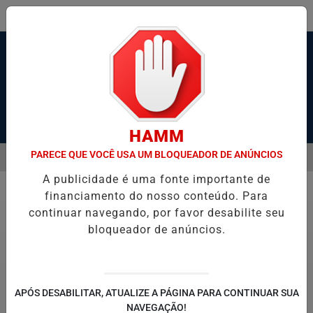
Pesquisar Notícia
HAMM
PARECE QUE VOCÊ USA UM BLOQUEADOR DE ANÚNCIOS
MENU
DE TELÕES E EXIBE VÍDEOS PORNOGRÁFICOS NO CEARÁ
HOMEM É
A publicidade é uma fonte importante de
EM ALTA
financiamento do nosso conteúdo. Para
Polícia
continuar navegando, por favor desabilite seu
bloqueador de anúncios.
APÓS DESABILITAR, ATUALIZE A PÁGINA PARA CONTINUAR SUA
NAVEGAÇÃO!