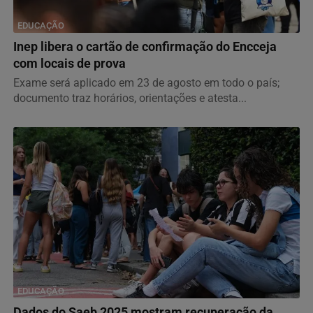
EDUCAÇÃO
Inep libera o cartão de confirmação do Encceja
com locais de prova
Exame será aplicado em 23 de agosto em todo o país;
documento traz horários, orientações e atesta...
EDUCAÇÃO
Dados do Saeb 2025 mostram recuperação da