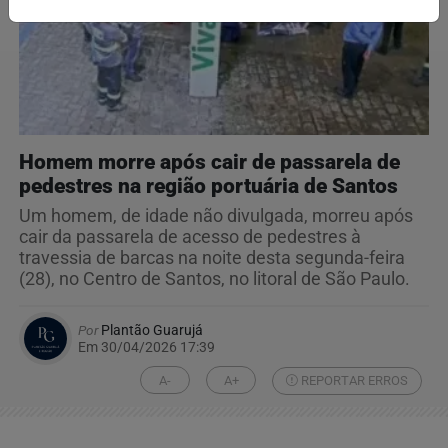
Homem morre após cair de passarela de
pedestres na região portuária de Santos
Um homem, de idade não divulgada, morreu após
cair da passarela de acesso de pedestres à
travessia de barcas na noite desta segunda-feira
(28), no Centro de Santos, no litoral de São Paulo.
Por
Plantão Guarujá
Em 30/04/2026 17:39
A-
A+
REPORTAR ERROS