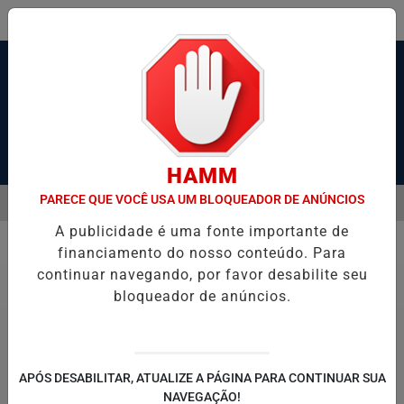
Pesquisar Notícia
HAMM
PARECE QUE VOCÊ USA UM BLOQUEADOR DE ANÚNCIOS
MENU
UNDOS APÓS ÁRVORE CAIR SOBRE CARRO EM SANTOS
JUSTIÇA A
A publicidade é uma fonte importante de
EM ALTA
financiamento do nosso conteúdo. Para
Polícia
continuar navegando, por favor desabilite seu
bloqueador de anúncios.
APÓS DESABILITAR, ATUALIZE A PÁGINA PARA CONTINUAR SUA
NAVEGAÇÃO!