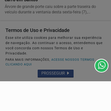
Árvore de grande porte caiu sobre a parte traseira do
veículo durante a ventania desta sexta-feira (7),...
Termos de Uso e Privacidade
Esse site utiliza cookies para melhorar sua experiência
de navegação. Ao continuar o acesso, entendemos que
você concorda com nossos Termos de Uso e
Privacidade.
PARA MAIS INFORMAÇÕES,
ACESSE NOSSOS TERMOS
CLICANDO AQUI
PROSSEGUIR
INFRAESTRUTURA
Bertioga inicia nova etapa do Plano de Gestão da
Orla
As atividades serão realizadas a partir desta segunda-
feira (10) entre os dias 10 e 14 de agosto,...