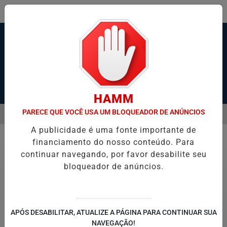
Pesquisar Notícia
HAMM
PARECE QUE VOCÊ USA UM BLOQUEADOR DE ANÚNCIOS
MENU
IA E TORNA RÉU HOMEM ACUSADO DE MATAR EX-COMPANHEIRA A FA
A publicidade é uma fonte importante de
EM ALTA
financiamento do nosso conteúdo. Para
Economia
continuar navegando, por favor desabilite seu
bloqueador de anúncios.
APÓS DESABILITAR, ATUALIZE A PÁGINA PARA CONTINUAR SUA
NAVEGAÇÃO!