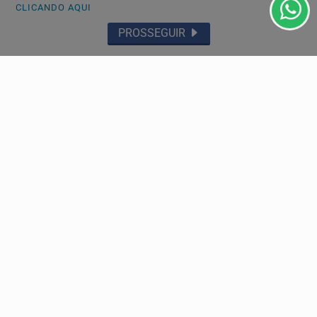
CLICANDO AQUI
PROSSEGUIR
GERAL
Inverno aumenta presença de águas-vivas no
litoral
Especialista explica por que a incidência desses
organismos aumenta no inverno e orienta banhistas
sobre...