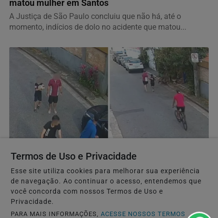
matou mulher em Santos
A Justiça de São Paulo concluiu que não há, até o
momento, indícios de dolo no acidente que matou...
Termos de Uso e Privacidade
POLÍCIA
Esse site utiliza cookies para melhorar sua experiência
Pai e filho são atacados por 'gangue da bicicleta'
de navegação. Ao continuar o acesso, entendemos que
em Santos; VÍDEO
você concorda com nossos Termos de Uso e
Um pai e seu filho, de 9 anos, foram atacados por três
Privacidade.
bandidos de bicicleta enquanto caminhavam por uma...
PARA MAIS INFORMAÇÕES,
ACESSE NOSSOS TERMOS