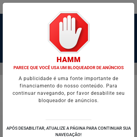
Pesquisar Notícia
HAMM
PARECE QUE VOCÊ USA UM BLOQUEADOR DE ANÚNCIOS
MENU
 SANTOS, SÃO VICENTE E GUARUJÁ MELHORAM DESEMPENHO
TON
A publicidade é uma fonte importante de
EM ALTA
financiamento do nosso conteúdo. Para
Economia
continuar navegando, por favor desabilite seu
bloqueador de anúncios.
APÓS DESABILITAR, ATUALIZE A PÁGINA PARA CONTINUAR SUA
NAVEGAÇÃO!