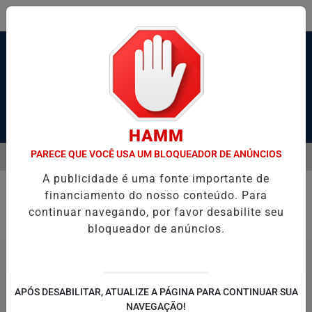
Pesquisar Notícia
HAMM
PARECE QUE VOCÊ USA UM BLOQUEADOR DE ANÚNCIOS
MENU
SANTOS, SÃO VICENTE E GUARUJÁ MELHORAM DESEMPENHO
TON
A publicidade é uma fonte importante de
EM ALTA
financiamento do nosso conteúdo. Para
Saúde
continuar navegando, por favor desabilite seu
bloqueador de anúncios.
APÓS DESABILITAR, ATUALIZE A PÁGINA PARA CONTINUAR SUA
NAVEGAÇÃO!