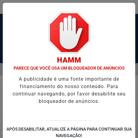
Pesquisar Notícia
HAMM
PARECE QUE VOCÊ USA UM BLOQUEADOR DE ANÚNCIOS
MENU
ANTOS, SÃO VICENTE E GUARUJÁ MELHORAM DESEMPENHO
TONE
A publicidade é uma fonte importante de
EM ALTA
financiamento do nosso conteúdo. Para
Polícia
continuar navegando, por favor desabilite seu
bloqueador de anúncios.
APÓS DESABILITAR, ATUALIZE A PÁGINA PARA CONTINUAR SUA
NAVEGAÇÃO!