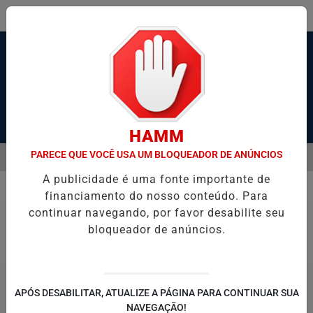
Pesquisar Notícia
HAMM
PARECE QUE VOCÊ USA UM BLOQUEADOR DE ANÚNCIOS
MENU
ESTADO GRAVE APÓS SER ESFAQUEADO EM GUARUJÁ
HACKER DE 
A publicidade é uma fonte importante de
EM ALTA
financiamento do nosso conteúdo. Para
Economia
continuar navegando, por favor desabilite seu
bloqueador de anúncios.
APÓS DESABILITAR, ATUALIZE A PÁGINA PARA CONTINUAR SUA
NAVEGAÇÃO!