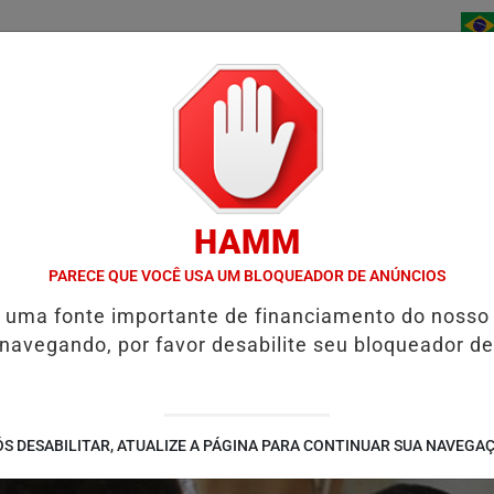
/
/
/
INÍCIO
NOTÍCIAS
BAIXE AGORA
CONTATO
HAMM
TOCICLISTA FICA FERIDA APÓS SER ATINGIDA POR CAMINHÃO EM 
PARECE QUE VOCÊ USA UM BLOQUEADOR DE ANÚNCIOS
é uma fonte importante de financiamento do nosso
 navegando, por favor desabilite seu bloqueador de
S DESABILITAR, ATUALIZE A PÁGINA PARA CONTINUAR SUA NAVEGA