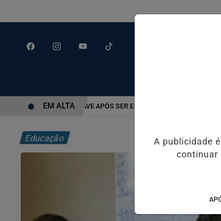
EM ALTA
RIDO EM ESTADO GRAVE APÓS SER ESFAQUEADO EM GUARUJÁ
MO
Educação
A publicidade 
continuar
APÓ