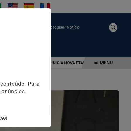
SÁBADO, 08 DE AGOSTO 2026
Pesquisar Notícia
MENU
GUARUJÁ
BERTIOGA INICIA NOVA ETAPA DO PLANO DE GESTÃO DA 
 conteúdo. Para
 anúncios.
ÇÃO!