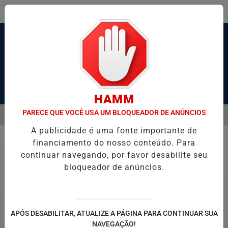
Pesquisar Notícia
HAMM
PARECE QUE VOCÊ USA UM BLOQUEADOR DE ANÚNCIOS
MENU
AVESSIA DE BALSAS E NAVEGAÇÃO NO PORTO DE SANTOS; VÍDEO
A publicidade é uma fonte importante de
EM ALTA
financiamento do nosso conteúdo. Para
Economia
continuar navegando, por favor desabilite seu
bloqueador de anúncios.
APÓS DESABILITAR, ATUALIZE A PÁGINA PARA CONTINUAR SUA
NAVEGAÇÃO!