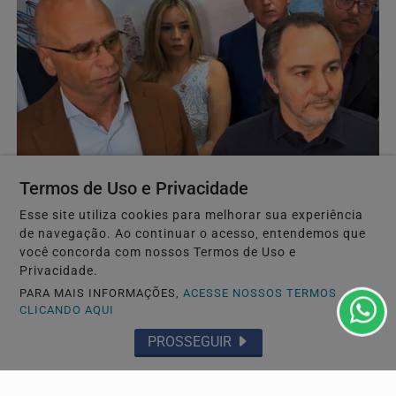
GERAL
Termos de Uso e Privacidade
Sabesp admite falha no planejamento e Prefeitura
anuncia comitê de crise em Guarujá
Esse site utiliza cookies para melhorar sua experiência
O prefeito de Guarujá, Farid Madi (Podemos), cobrou
de navegação. Ao continuar o acesso, entendemos que
soluções imediatas para a falta d'água na cidade...
você concorda com nossos Termos de Uso e
Privacidade.
PARA MAIS INFORMAÇÕES,
ACESSE NOSSOS TERMOS
CLICANDO AQUI
PROSSEGUIR