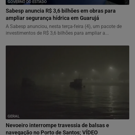
GOVERNO DO ESTADO
Sabesp anuncia R$ 3,6 bilhões em obras para
ampliar segurança hídrica em Guarujá
A Sabesp anunciou, nesta terça-feira (4), um pacote de
investimentos de R$ 3,6 bilhões para ampliar a...
GERAL
Nevoeiro interrompe travessia de balsas e
navegação no Porto de Santos; VÍDEO